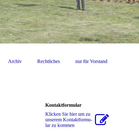
Archiv
Rechtliches
nur für Vorstand
Kontaktformular
Klicken Sie hier um zu
unserem Kon­takt­for­mu­
lar zu kommen