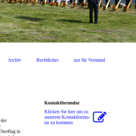
Archiv
Rechtliches
nur für Vorstand
Kontaktformular
Klicken Sie hier um zu
unserem Kon­takt­for­mu­
 der
lar zu kommen
e
Überflug in