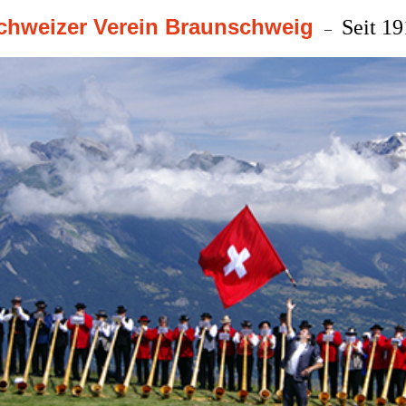
chweizer Verein Braunschweig
Seit 1
–