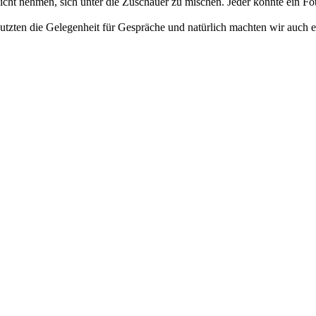
icht nehmen, sich unter die Zuschauer zu mischen. Jeder konnte ein Fo
tzten die Gelegenheit für Gespräche und natürlich machten wir auch e